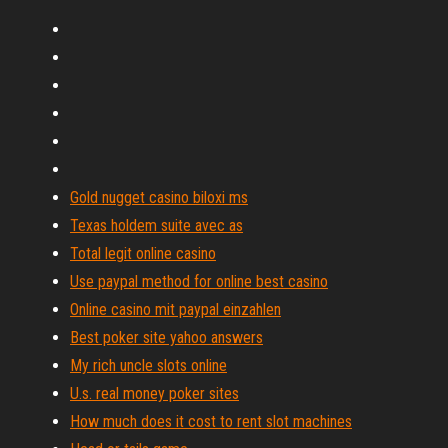
Gold nugget casino biloxi ms
Texas holdem suite avec as
Total legit online casino
Use paypal method for online best casino
Online casino mit paypal einzahlen
Best poker site yahoo answers
My rich uncle slots online
U.s. real money poker sites
How much does it cost to rent slot machines